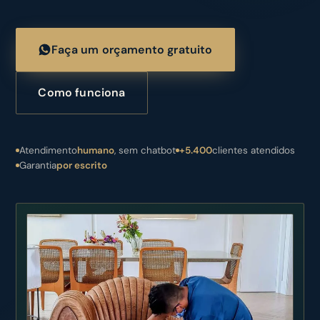
Faça um orçamento gratuito
Como funciona
Atendimento
humano
, sem chatbot
+5.400
clientes atendidos
Garantia
por escrito