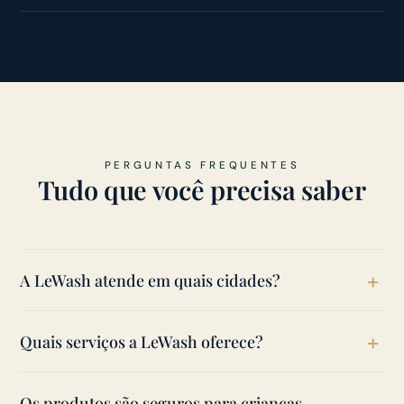
PERGUNTAS FREQUENTES
Tudo que você precisa saber
A LeWash atende em quais cidades?
Atendemos Natal, Parnamirim e João Pessoa, com
Quais serviços a LeWash oferece?
quatro unidades à disposição.
Higienização de estofados, colchões, tapetes e
Os produtos são seguros para crianças,